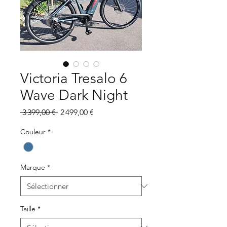
Victoria Tresalo 6
Wave Dark Night
Prix
Prix
 3 399,00 € 
2 499,00 €
original
promotionnel
Couleur
*
Marque
*
Taille
*