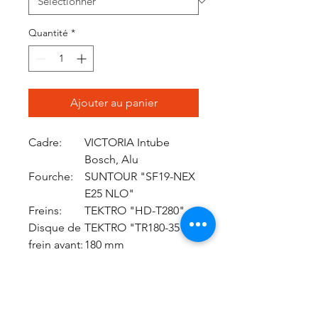
Quantité
*
Ajouter au panier
Cadre:
VICTORIA Intube
Bosch, Alu
Fourche:
SUNTOUR "SF19-NEX
E25 NLO"
Freins:
TEKTRO "HD-T280"
Disque de
TEKTRO "TR180-35",
frein avant:
180 mm
Disque de
TEKTRO "TR180-35",
frein
160 mm
arrière:
Dérailleur
SUNRACE , 9speed