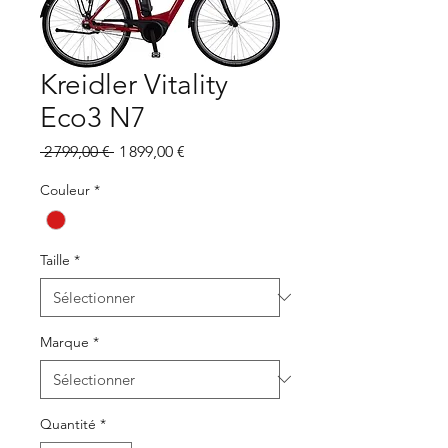
Kreidler Vitality
Eco3 N7
Prix
Prix
 2 799,00 € 
1 899,00 €
original
promotionnel
Couleur
*
Taille
*
Marque
*
Quantité
*