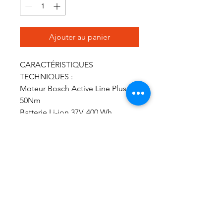
Ajouter au panier
CARACTÉRISTIQUES
TECHNIQUES :
Moteur Bosch Active Line Plus
50Nm
Batterie Li-ion 37V, 400 Wh
Cadre Aluminium, 28″
Fourche Suntour CR7V
Potence réglable
Pédalier Aluminium 38 dents, 170
mm
Selle Confort, noire
Pneus City, 47-622
Cintre City, aluminium
Couleurs Rouge