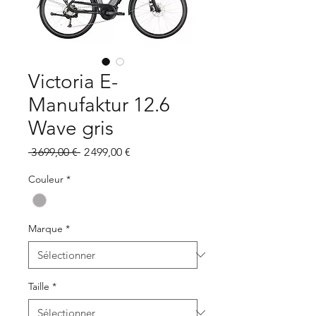
Victoria E-
Manufaktur 12.6
Wave gris
Prix
Prix
 3 699,00 € 
2 499,00 €
original
promotionnel
Couleur
*
Marque
*
Taille
*