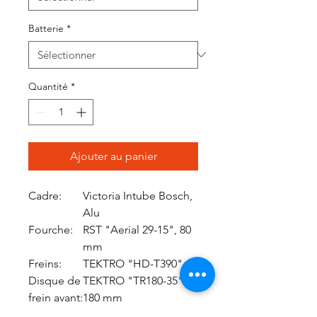
Batterie
*
Quantité
*
Ajouter au panier
Cadre:
Victoria Intube Bosch,
Alu
Fourche:
RST "Aerial 29-15", 80
mm
Freins:
TEKTRO "HD-T390"
Disque de
TEKTRO "TR180-35",
frein avant:
180 mm
Disque de
TEKTRO "TR180-35",