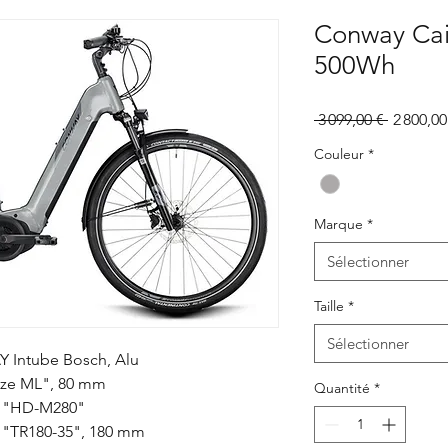
Conway Cai
500Wh
Prix
 3 099,00 € 
2 800,00
original
Couleur
*
Marque
*
Sélectionner
Taille
*
Sélectionner
Intube Bosch, Alu
aze ML", 80 mm
Quantité
*
 "HD-M280"
"TR180-35", 180 mm