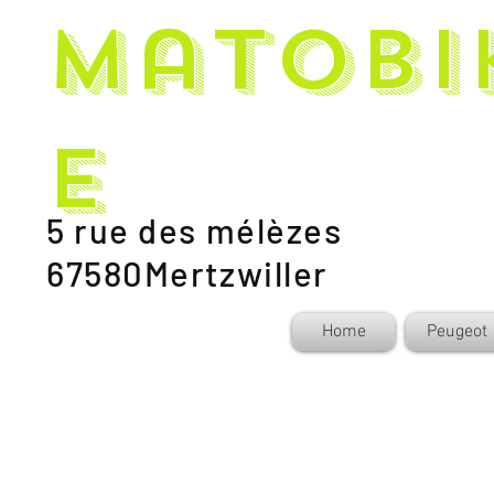
Matobi
e
5 rue des mélèzes
67580Mertzwiller
Home
Peugeot