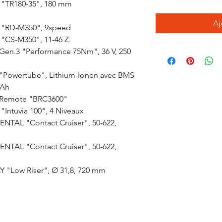
"TR180-35", 180 mm
Aj
"RD-M350", 9speed
"CS-M350", 11-46 Z.
en.3 "Performance 75Nm", 36 V, 250
Powertube", Lithium-Ionen avec BMS
 Ah
Remote "BRC3600"
Intuvia 100", 4 Niveaux
NTAL "Contact Cruiser", 50-622,
NTAL "Contact Cruiser", 50-622,
"Low Riser", Ø 31,8, 720 mm